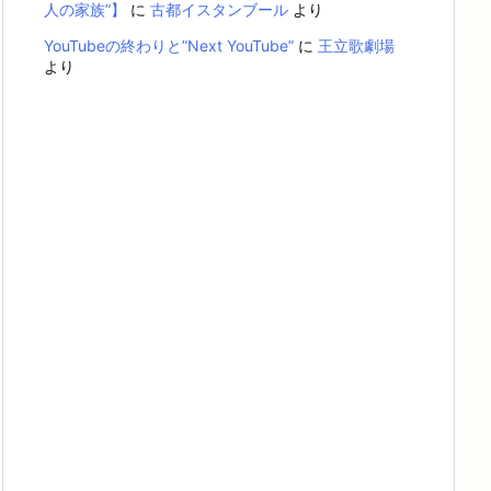
人の家族”】
に
古都イスタンブール
より
YouTubeの終わりと”Next YouTube”
に
王立歌劇場
より