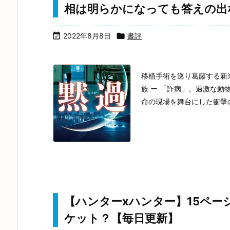
相は明らかになっても答えの出

2022年8月8日

書評
移植手術を巡り葛藤する新
族 ー 「詐病」。過激な動
命の現場を舞台にした衝撃
【ハンターxハンター】15ペ
ケット？【毎日更新】