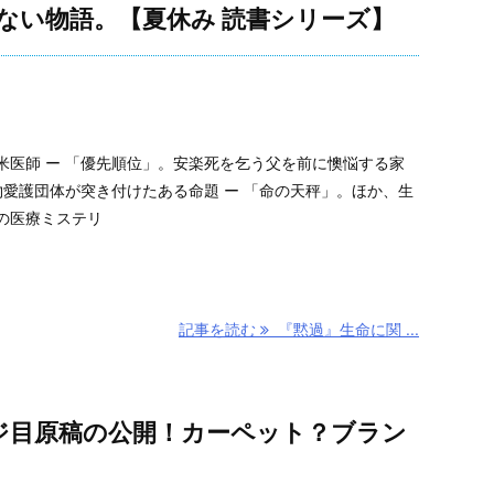
ない物語。【夏休み 読書シリーズ】
米医師 ー 「優先順位」。安楽死を乞う父を前に懊悩する家
物愛護団体が突き付けたある命題 ー 「命の天秤」。ほか、生
の医療ミステリ
記事を読む
『黙過』生命に関 ...
ージ目原稿の公開！カーペット？ブラン