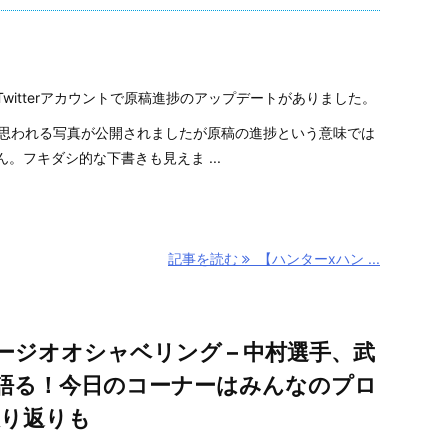
witterアカウントで原稿進捗のアップデートがありました。
と思われる写真が公開されましたが原稿の進捗という意味では
。フキダシ的な下書きも見えま ...
記事を読む
【ハンターxハン ...
ージオオシャベリング – 中村選手、武
語る！今日のコーナーはみんなのプロ
振り返りも