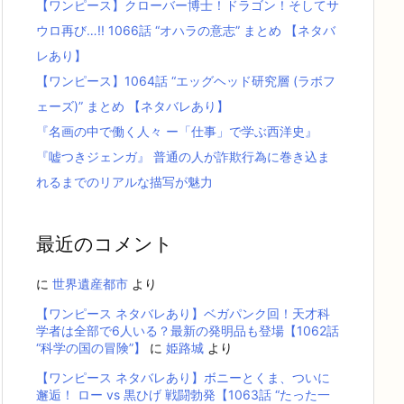
【ワンピース】クローバー博士！ドラゴン！そしてサ
ウロ再び…!! 1066話 “オハラの意志” まとめ 【ネタバ
レあり】
【ワンピース】1064話 “エッグヘッド研究層 (ラボフ
ェーズ)” まとめ 【ネタバレあり】
『名画の中で働く人々 ー「仕事」で学ぶ西洋史』
『嘘つきジェンガ』 普通の人が詐欺行為に巻き込ま
れるまでのリアルな描写が魅力
最近のコメント
に
世界遺産都市
より
【ワンピース ネタバレあり】ベガパンク回！天才科
学者は全部で6人いる？最新の発明品も登場【1062話
“科学の国の冒険”】
に
姫路城
より
【ワンピース ネタバレあり】ボニーとくま、ついに
邂逅！ ロー vs 黒ひげ 戦闘勃発【1063話 “たった一