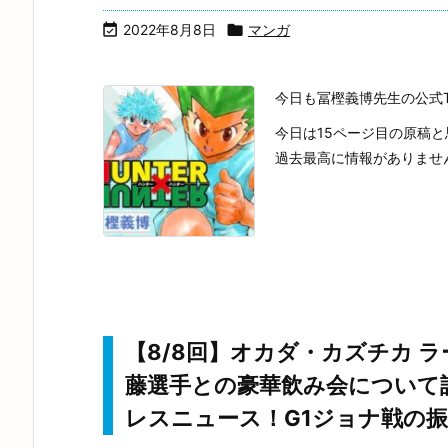

2022年8月8日

マンガ
今日も冨樫義博先生の公式T
今日は15ページ目の原稿
過去最高に情報がありません
【8/8回】オカダ・カズチカ ラ
藤選手との豪華飲み会について
レスニュース！G1ジョナ戦の